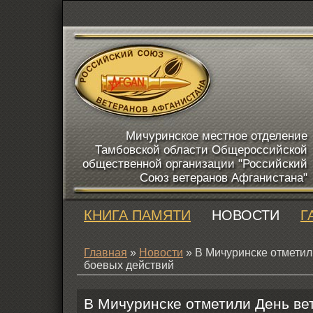
Мичуринское местное отделение
Тамбовской области Общероссийской
общественной организации "Российский
Союз ветеранов Афганистана"
КНИГА ПАМЯТИ
НОВОСТИ
Г
Главная
»
Новости
» В Мичуринске отметил
боевых действий
В Мичуринске отметили День ве