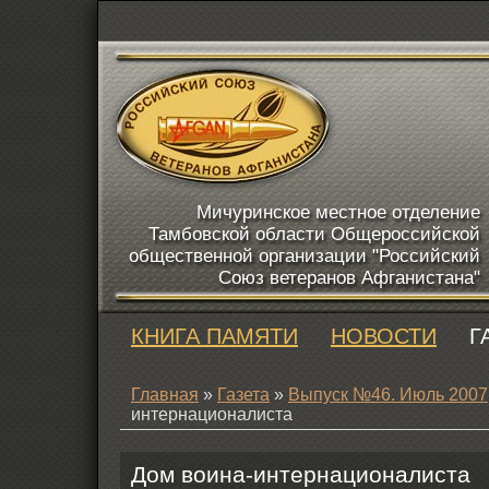
Мичуринское местное отделение
Тамбовской области Общероссийской
общественной организации "Российский
Союз ветеранов Афганистана"
КНИГА ПАМЯТИ
НОВОСТИ
Г
Главная
»
Газета
»
Выпуск №46. Июль 2007
интернационалиста
Дом воина-интернационалиста