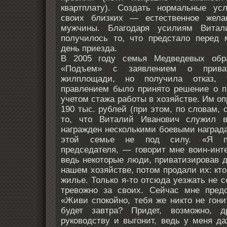
квартплату). Создать нормальные ус
своих близких — естественное жела
мужчины. Благодаря усилиям Витал
получилось то, что предстало перед
день приезда.
В 2005 году семья Медведевых обр
«Подъем» с заявлением о приват
жилплощади, но получила отказ, т
правлением было принято решение о п
учетом стажа работы в хозяйстве. Им 
190 тыс. рублей (при этом, по словам, 
то, что Виталий Иванович служил 
награжден несколькими боевыми наград
этой семье не под силу. «Я п
председателя, — говорит мне воин-инт
ведь некоторые люди, приватизировав 
нашем хозяйстве, потом продали их: кто 
жилье. Только я-то отсюда уезжать не 
тревожно за своих. Сейчас мне предс
«Живи спокойно, тебя же никто не гони
будет завтра? Придет, возможно, д
руководству и выгонит, ведь у меня д