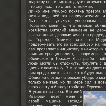
квартиру нет, и никаких других документ
что случись, что станет с моими».
Лично мне глубоко понятна тревога 
жизни ведь всё так непредсказуемо, и
быть хоть чуть-чуть уверенным в 
Поразило меня то, что никакой обид
хозяйства Виталий Иванович не держ
высоко ценит деловые качества председа
за Терское. Помимо того, что Медв
поддерживать его во всех добрых начин
сам проявляет инициативу в некоторых 
воин-интернационалист, например,
обелиском в Терском был разбит неб
люди могли бы отдохнуть, погулять с 
цветы к памятнику. В мыслях мы даже 
ним представить, как все это будет выгл
Общение с этим человеком убедило меня
только мечтает, но по мере сил и воз
свою лепту в благоустройство Терского.
Я уезжаю из села. Виталий
Иванович везет меня в
своей машине. Позади
остался дом воина-