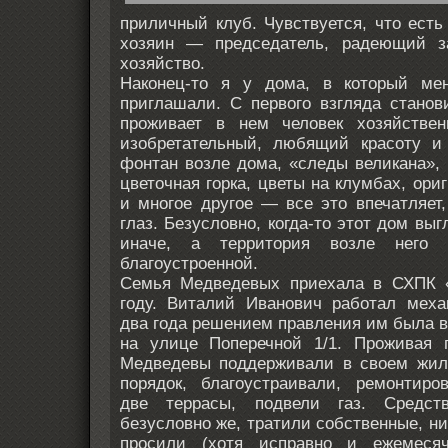
приличный клуб. Чувствуется, что ест
хозяин — председатель, радеющий з
хозяйство.
Наконец-то я у дома, в который мен
приглашали. С первого взгляда станов
проживает в нем человек хозяйствен
изобретательный, любящий красоту и
фонтан возле дома, «следы великана»,
цветочная горка, цветы на клумбах, ори
и многое другое — все это впечатляет,
глаз. Безусловно, когда-то этот дом вы
иначе, а территория возле него
благоустроенной.
Семья Медведевых приехала в СХПК 
году. Виталий Иванович работал меха
два года решением правления им была 
на улице Поперечной 1/1. Проживая 
Медведевы поддерживали в своем жи
порядок, благоустраивали, ремонтиро
две террасы, подвели газ. Средст
безусловно же, тратили собственные, ни
просили (хотя исправно и ежемеся