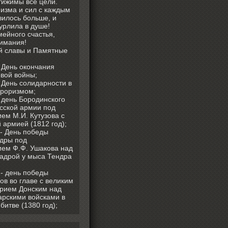
тижимы все цели.
изма и сил с каждым
вилось больше, и
урлила в душе!
мейного счастья,
имания!
й славы и Памятные
- День окончания
вой войны;
- День солидарности в
рроризмом;
- день Бородинского
сской армии под
ем М.И. Кутузова с
 армией (1812 год);
 - День победы
адры под
ем Ф.Ф. Ушакова над
кадрой у мыса Тендра
 - день победы
ов во главе с великим
рием Донским над
арскими войсками в
битве (1380 год);