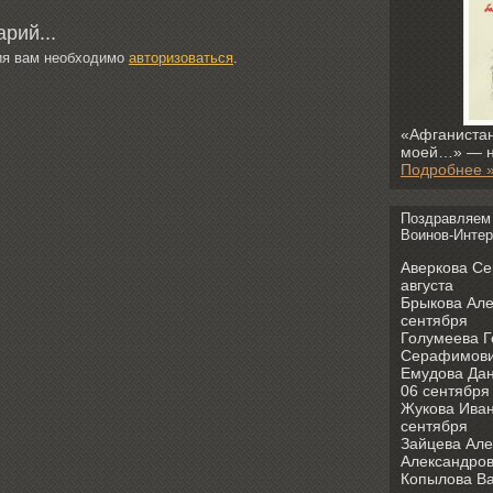
рий...
ия вам необходимо
авторизоваться
.
«Афганистан
моей…» — н
Подробнее 
Поздравляем
Воинов-Интер
Аверкова Се
августа
Брыкова Але
сентября
Голумеева 
Серафимович
Емудова Дан
06 сентября
Жукова Иван
сентября
Зайцева Але
Александров
Копылова Ва