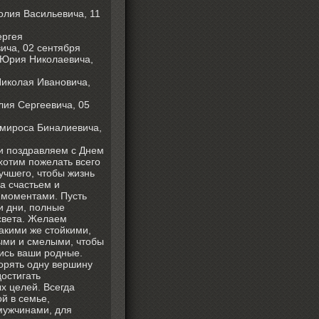
олия Васильевича, 11
ергея
ича, 02 сентября
 Юрия Николаевича,
иколая Ивановича,
лия Сергеевича, 05
мироса Биналиевича,
и поздравляем с Днем
хотим пожелать всего
учшего, чтобы жизнь
а счастьем и
моментами. Пусть
и дни, полные
света. Желаем
такими же стойкими,
ыми и смелыми, чтобы
ись ваши родные.
орять одну вершину
достигать
х целей. Всегда
й в семье,
мужчинами, для