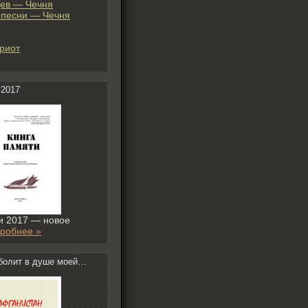
ев — Чечня
 песни — Чечня
риот
 2017
и 2017 — новое
робнее »
болит в душе моей…