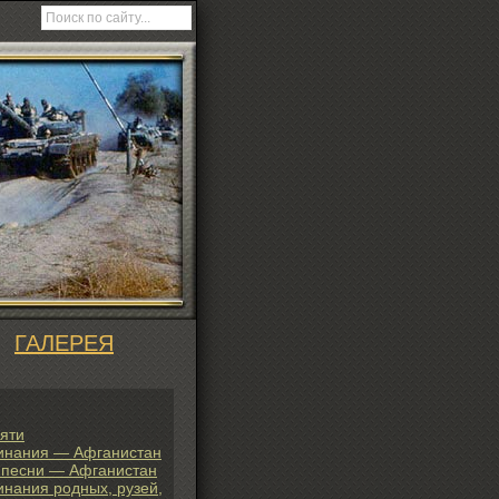
ГАЛЕРЕЯ
яти
инания — Афганистан
 песни — Афганистан
нания родных, рузей,