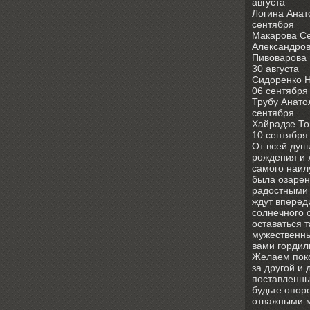
августа
Логина Анат
сентября
Макарова С
Александров
Пивоварова
30 августа
Сидоренко Н
06 сентября
Трубу Анато
сентября
Хайрадзе То
10 сентября
От всей душ
рождения и 
самого наил
была озарен
радостными 
ждут вперед
солнечного 
оставаться 
мужественн
вами гордил
Желаем пок
за другой и 
поставленны
будьте опоро
отважными 