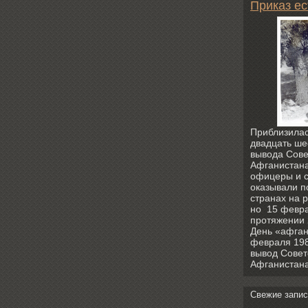
Приказ ес
Приблизилас
двадцать ше
вывода Сове
Афганистана
офицеры и с
оказывали п
странах на 
но 15 февра
протяжении 2
День «афган
февраля 198
вывод Совет
Афганистана
Свежие запис