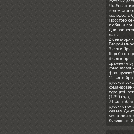
которых дос
Чтобы оптим
годом стано
молодость б
Простого се
любви и пон
Дни воинско
даты:
2 сентября 
Второй миро
3 сентября 
борьбе с те
8 сентября 
сражения ру
командовани
французской
11 сентября
русской эск
командовани
турецкой эс
(1790 год);
21 сентября
русских полк
князем Дмит
монголо-тат
Куликовской 