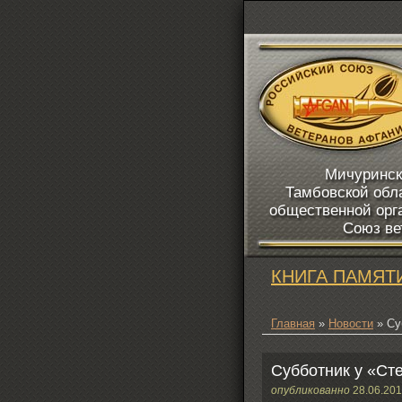
Мичуринск
Тамбовской обл
общественной орг
Союз ве
КНИГА ПАМЯТ
Главная
»
Новости
» Су
Субботник у «Ст
опубликованно
28.06.20