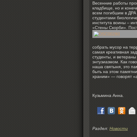
Весенние работы про
кладбище, но и коне
всем погибшим в ДРА 
студентами биологиче
института воины – и
«Стены Скорби». Пос
собрать мусор на тер
самая креативная зад
студенты, и ветеран
энтузиазмом. Как гово
наша святыня, это п
быть на этом памятни
храним» — говорят «
Кузьмина Анна.
Раздел:
Новости