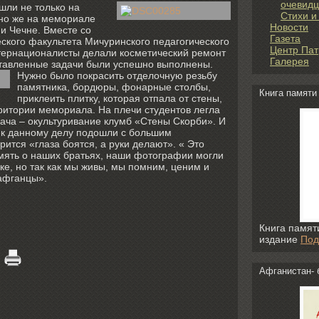
очевидц
шли не только на
Стихи и
чно же на мемориале
Новости
и Чечне. Вместе со
Газета
ского факультета Мичуринского педагогического
Центр Пат
нтернационалисты делали косметический ремонт
Галерея
тавленные задачи были успешно выполнены.
Нужно было покрасить отделочную резьбу
памятника, бордюры, фонарные столбы,
Книга памяти
приклеить плитку, которая отпала от стены,
ритории мемориала. На плечи студентов легла
ача – окультуривание клумб «Стены Скорби». И
ы к данному делу подошли с большим
рится «глаза боятся, а руки делают». « Это
амять о наших братьях, наши фотографии могли
ке, но так как мы живы, мы помним, ценим и
афганцы».
Книга памят
издание
Под
Афганистан- 