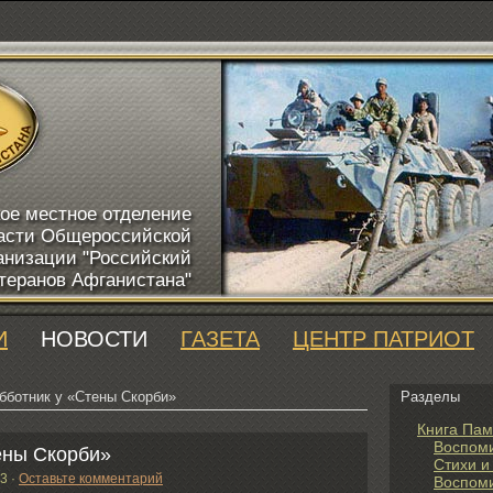
ое местное отделение
асти Общероссийской
анизации "Российский
теранов Афганистана"
И
НОВОСТИ
ГАЗЕТА
ЦЕНТР ПАТРИОТ
бботник у «Стены Скорби»
Разделы
Книга Пам
Воспом
ены Скорби»
Стихи и
13
·
Оставьте комментарий
Воспоми