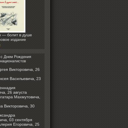
 — болит в душе
овое издание
»
 с Днем Рождения
националистов
ргея Викторовича, 26
ксея Васильевича, 23
Геннадия
а, 26 августа
гатара Махмутовича,
а Викторовича, 30
ксандра
ича, 03 сентября
лерия Егоровича, 25