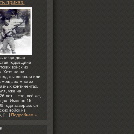
ть приказ.
ь очередная
стая годовщина
тских войск из
. Хотя наши
олдаты воевали или
омощь во многих
разных континентах,
ля, уже на
6 лет – это, всё же,
ца». Именно 15
9 года завершился
ских войск из
, […]
Подробнее »
и