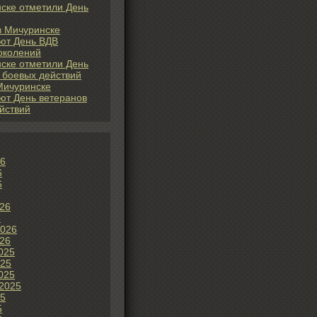
ске отметили День
 в Мичуринске
ют День ВДВ
околений
ске отметили День
 боевых действий
Мичуринске
ют День ветеранов
йствий
26
6
6
26
6
2026
26
025
025
025
2025
25
5