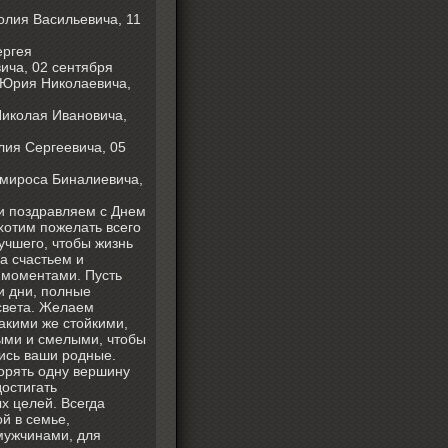
олия Васильевича, 11
ергея
ича, 02 сентября
 Юрия Николаевича,
иколая Ивановича,
лия Сергеевича, 05
мироса Биналиевича,
и поздравляем с Днем
хотим пожелать всего
учшего, чтобы жизнь
а счастьем и
моментами. Пусть
и дни, полные
света. Желаем
такими же стойкими,
ыми и смелыми, чтобы
ись ваши родные.
орять одну вершину
достигать
х целей. Всегда
й в семье,
мужчинами, для