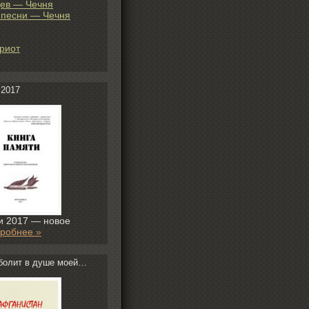
ев — Чечня
 песни — Чечня
риот
 2017
и 2017 — новое
робнее »
болит в душе моей…