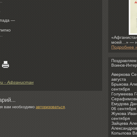
а…
а
мпада —
 липко
т…
«Афганистан
моей…» — н
Подробнее 
Поздравляем
Воинов-Интер
Аверкова Се
августа
ни - Афганистан
Брыкова Але
сентября
Голумеева 
Серафимович
рий...
Емудова Дан
ия вам необходимо
авторизоваться
.
06 сентября
Жукова Иван
сентября
Зайцева Але
Александров
Копылова Ва