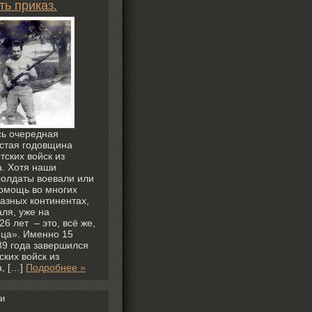
ть приказ.
ь очередная
стая годовщина
тских войск из
. Хотя наши
олдаты воевали или
омощь во многих
разных континентах,
ля, уже на
6 лет – это, всё же,
ца». Именно 15
9 года завершился
ских войск из
, […]
Подробнее »
и