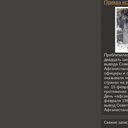
Приказ ес
Приблизилас
двадцать ше
вывода Сове
Афганистана
офицеры и с
оказывали п
странах на 
но 15 февра
протяжении 2
День «афган
февраля 198
вывод Совет
Афганистана
Свежие запис