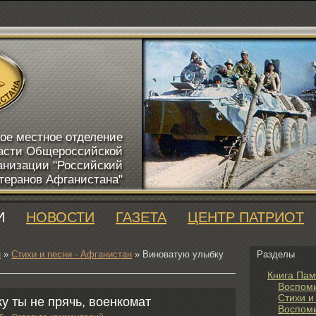
ое местное отделение
асти Общероссийской
анизации "Российский
теранов Афганистана"
И
НОВОСТИ
ГАЗЕТА
ЦЕНТР ПАТРИОТ
и
»
Стихи и песни - Афганистан
» Виноватую улыбку
Разделы
Книга Пам
Воспом
Стихи и
у ты не прячь, военкомат
Воспоми