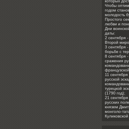
которых дос
Чтобы оптим
годом стано
молодость б
Простого се
любви и пон
Дни воинско
даты:
2 сентября 
Второй миро
3 сентября 
борьбе с те
8 сентября 
сражения ру
командовани
французской
11 сентября
русской эск
командовани
турецкой эс
(1790 год);
21 сентября
русских полк
князем Дмит
монголо-тат
Куликовской 