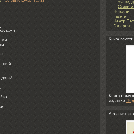
6
·
Оставьте комментарий
очевидц
Стихи и
Новости
.
Газета
Центр Пат
.
Галерея
крестами
Книга памяти
вями
ны.
ны,
ленной
,
дарь!..
!
Книга памят
ойко
издание
Под
в.
ка
Афганистан- 