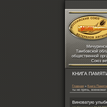
Мичуринск
Тамбовской обл
общественной орг
Союз ве
КНИГА ПАМЯТ
Главная
»
Книга Памят
ты не прячь, военкомат
Виноватую улыбк