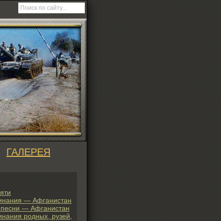
ГАЛЕРЕЯ
яти
инания — Афганистан
 песни — Афганистан
нания родных, рузей,