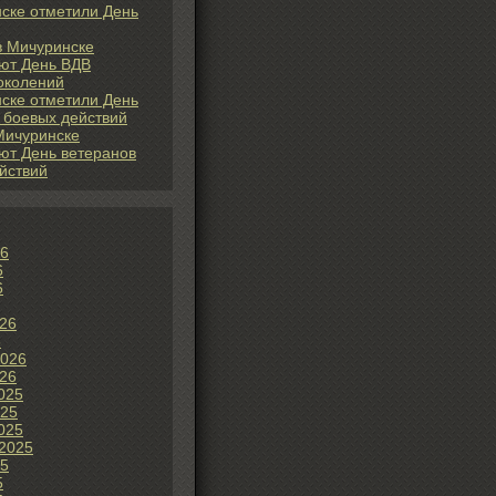
ске отметили День
 в Мичуринске
ют День ВДВ
околений
ске отметили День
 боевых действий
Мичуринске
ют День ветеранов
йствий
26
6
6
26
6
2026
26
025
025
025
2025
25
5