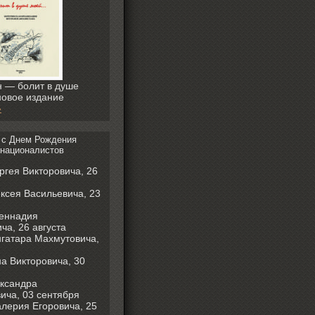
 — болит в душе
овое издание
»
 с Днем Рождения
националистов
ргея Викторовича, 26
ксея Васильевича, 23
Геннадия
а, 26 августа
гатара Махмутовича,
а Викторовича, 30
ксандра
ича, 03 сентября
лерия Егоровича, 25