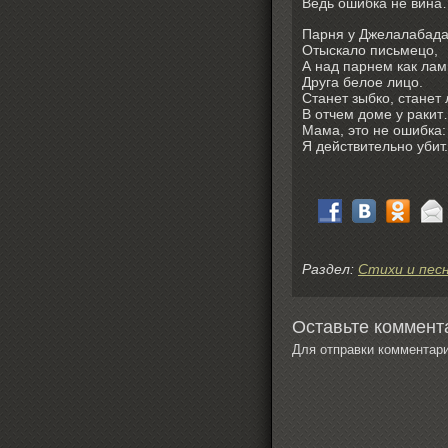
Ведь ошибка не вин
Парня у Джелалабад
Отыскало письмецо,
А над парнем как ла
Друга белое лицо.
Станет зыбко, станет
В отчем доме у раки
Мама, это не ошибка:
Я действительно убит.
Раздел:
Стихи и пес
Оставьте коммента
Для отправки комментар