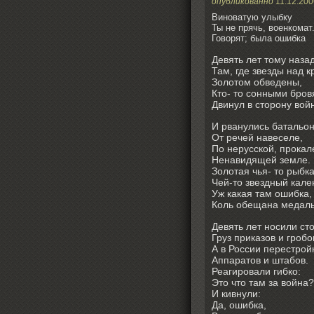
опубликованно
11.12.200
Виноватую улыбку
Ты не прячь, военкомат
Говорят; была ошибка
Девять лет тому назад
Там, где звезды над 
Золотом обведены,
Кто- то сонными бро
Двинул в сторону вой
И рванулись батальо
От речей навеселе,
По нерусской, прока
Ненавидящей земле.
Золотая чья- то рыбка
Чей-то звездный кален
Уж какая там ошибка,
Коль обещана медаль
Девять лет носили ст
Груз приказов и гробо
А в России перестрой
Аппаратов и штабов.
Реагировали гибко:
Это что там за война?
И кивнули:
Да, ошибка,