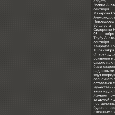
августа
Логина Анат
сентября
Макарова С
Александров
Пивоварова
30 августа
Сидоренко Н
06 сентября
Трубу Анато
сентября
Хайрадзе То
10 сентября
От всей душ
рождения и 
самого наил
была озарен
радостными 
ждут вперед
солнечного 
оставаться 
мужественн
вами гордил
Желаем пок
за другой и 
поставленны
будьте опоро
отважными 