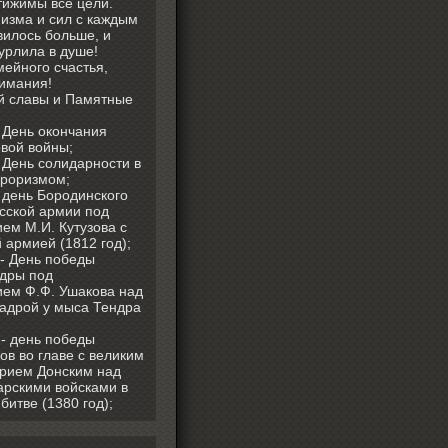
тижимы все цели.
изма и сил с каждым
вилось больше, и
урлила в душе!
мейного счастья,
имания!
й славы и Памятные
- День окончания
вой войны;
- День солидарности в
рроризмом;
- день Бородинского
сской армии под
ем М.И. Кутузова с
 армией (1812 год);
 - День победы
адры под
ем Ф.Ф. Ушакова над
кадрой у мыса Тендра
 - день победы
ов во главе с великим
рием Донским над
арскими войсками в
битве (1380 год);