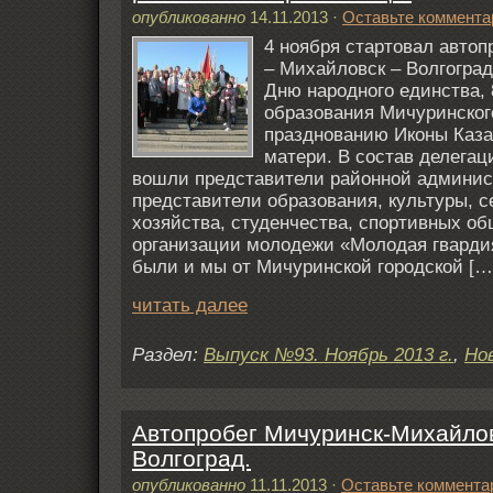
опубликованно
14.11.2013
·
Оставьте коммента
4 ноября стартовал автоп
– Михайловск – Волгогра
Дню народного единства,
образования Мичуринског
празднованию Иконы Каза
матери. В состав делегац
вошли представители районной админис
представители образования, культуры, с
хозяйства, студенчества, спортивных об
организации молодежи «Молодая гварди
были и мы от Мичуринской городской […
читать далее
Раздел:
Выпуск №93. Ноябрь 2013 г.
,
Но
Автопробег Мичуринск-Михайло
Волгоград.
опубликованно
11.11.2013
·
Оставьте коммента