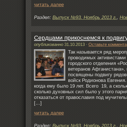
читать далее
Раздел:
Выпуск №93. Ноябрь 2013 г.
,
Но
Сердцами прикоснемся к подвигу
опубликованно
31.10.2013
·
Оставьте коммента
Так называется ряд мероп
проводимых активистами
городского отделения «Ро
ветеранов Афганистана»,
посвящены подвигу рядов
войск Родионова Евгения.
когда ему было 19 лет. Всего 19, а сколь
сколько духовных сил было у этого парня
отказаться от православия под мучител
[…]
читать далее
Раздел:
Выпуск №93. Ноябрь 2013 г.
,
Но