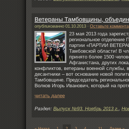
Ветераны Тамбовщины, объедин
опубликованно
01.10.2013
·
Оставьте коммента
23 мая 2013 года зарегис
региональное отделение 
партии «ПАРТИИ ВЕТЕР
Тамбовской области! В ч
принято более 1500 челов
Афганистана, других лок
конфликтов, ветераны военной службы, 
десантники – вот основание новой полит
Тамбовщине. Председатель регионально
Волков Игорь Иванович, который на прот
читать далее
Раздел:
Выпуск №93. Ноябрь 2013 г.
,
Но
« Назад
1
2
3
4
11
Далее »
…